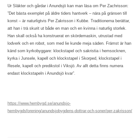
Ur Släkter och gårdar i Anundsjö kan man läsa om Per Zachrisson:
”Det bästa exemplet på äldre tiders hantverk – nära på gränsen till
konst – är naturligtvis Per Zakrisson i Kubbe. Traditionerna berättar,
att han i trä skurit ut både en man och en kvinna i naturlig storlek.
Han skall också ha konstruerat en skördemaskin, utrustad med
lodverk och en robot, som med lie kunde meja säden. Främst är han
känd som kyrkobyggare: klockstapel och sakristia i hemsocknen,
kyrka i Junsele, kapell och klockstapel i Skorped, klockstapel i
Resele, kapell och predikstol i Viksjö. Av allt detta finns numera
endast klockstapeln i Anundsjö kvar”.
https://www.hembygd.se/anundsjo-
hembygdsforening/anundsjobygdens-dottrar-och-soner/per-zakrisson/