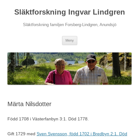
Hoppa
till
Släktforskning Ingvar Lindgren
innehåll
Släktforskning familjen Forsberg-Lindgren, Anundsjö
Meny
Märta Nilsdotter
Född 1708 i Västerfanbyn 3:1. Död 1778.
Gift 1729 med
Sven Svensson, född 1702 i Bredbyn 2:1. Död