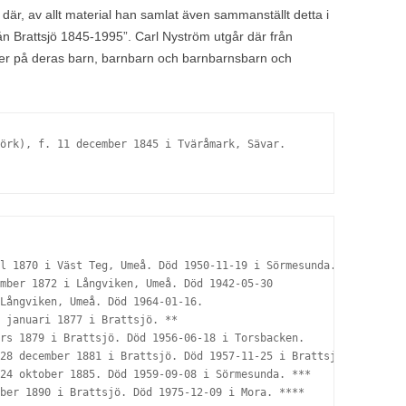
h där, av allt material han samlat även sammanställt detta i
ån Brattsjö 1845-1995”. Carl Nyström utgår där från
der på deras barn, barnbarn och barnbarnsbarn och
örk), f. 11 december 1845 i Tväråmark, Sävar. 