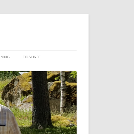
NING
TIDSLINJE
KUBBE FÄBODAR
EN BILD BERÄTTAR
TRAGEDIN I AGNSJÖN
TBC
KONDUKTÖR
KRIGSTIDER MELLANSEL