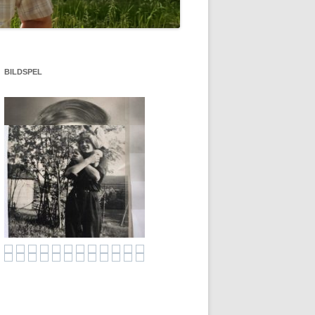
DET BRINNER!
VIGSEL ÅSELE PRÅSTGÅRD 1957
BILDSPEL