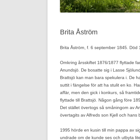
Brita Åström
Brita Åström, f. 6 september 1845. Död
Omkring årsskiftet 1876/1877 flyttade fam
Anundsjö. De bosatte sig i Lasse Sjölunds 
Brattsjö kan man bara spekulera i. De h
suttit i fängelse för att ha stulit en ko.
affär, men den gick i konkurs, så framti
flyttade till Brattsjö. Någon gång före 18
Det stället övertogs så småningom av An
övertagits av Alfreds son Kjell och hans 
1995 hörde en kusin till min pappa av si
undrade om de kunde ses och utbyta lite 