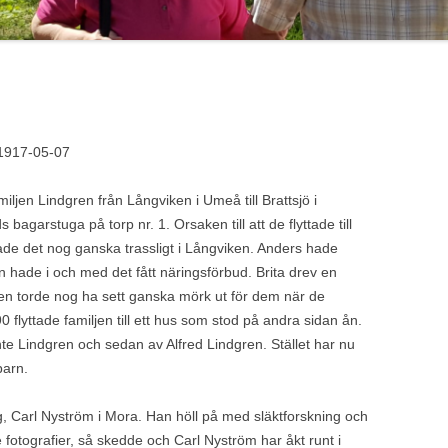
 1917-05-07
iljen Lindgren från Långviken i Umeå till Brattsjö i
bagarstuga på torp nr. 1. Orsaken till att de flyttade till
ade det nog ganska trassligt i Långviken. Anders hade
 Han hade i och med det fått näringsförbud. Brita drev en
den torde nog ha sett ganska mörk ut för dem när de
90 flyttade familjen till ett hus som stod på andra sidan ån.
te Lindgren och sedan av Alfred Lindgren. Stället har nu
barn.
g, Carl Nyström i Mora. Han höll på med släktforskning och
fotografier, så skedde och Carl Nyström har åkt runt i