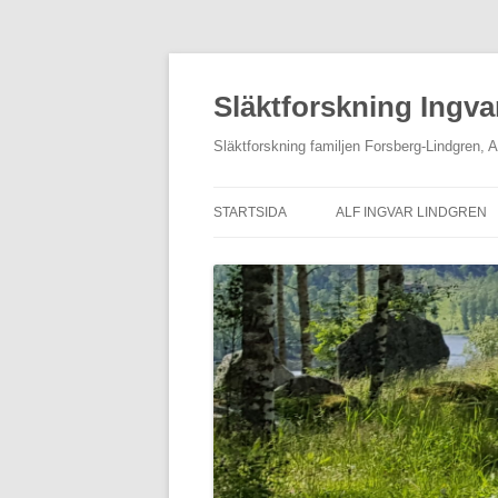
Hoppa
till
innehåll
Släktforskning Ingva
Släktforskning familjen Forsberg-Lindgren, 
STARTSIDA
ALF INGVAR LINDGREN
OM MIG
ETNOLOGISKA UPPTECK
AV LEVI JOHANSSON
KONTAKTA OSS
GALLERI