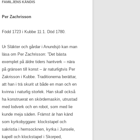
FAMILJENS KÄNDIS
Per Zachrisson
Född 1723 i Kubbe 11:1. Död 1780.
Ur Släkter och gårdar i Anundsjö kan man
läsa om Per Zachrisson: ”Det bästa
exemplet på äldre tiders hantverk – nära
på gränsen till konst – är naturligtvis Per
Zakrisson i Kubbe. Traditionerna berättar,
att han i trä skurit ut både en man och en
kvinna i naturlig storlek. Han skall också
ha konstruerat en skördemaskin, utrustad
med lodverk och en robot, som med lie
kunde meja säden. Främst är han känd
som kyrkobyggare: klockstapel och
sakristia i hemsocknen, kyrka i Junsele,
kapell och klockstapel i Skorped,