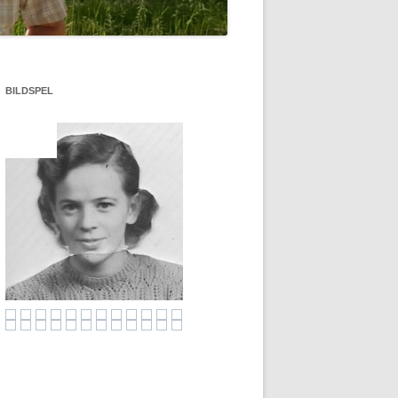
DET BRINNER!
VIGSEL ÅSELE PRÅSTGÅRD 1957
BILDSPEL