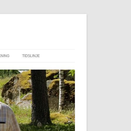
NING
TIDSLINJE
KUBBE FÄBODAR
EN BILD BERÄTTAR
TRAGEDIN I AGNSJÖN
TBC
KONDUKTÖR
KRIGSTIDER MELLANSEL