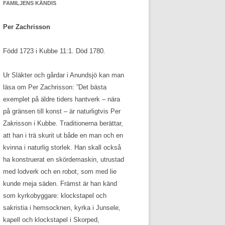
FAMILJENS KÄNDIS
Per Zachrisson
Född 1723 i Kubbe 11:1. Död 1780.
Ur Släkter och gårdar i Anundsjö kan man
läsa om Per Zachrisson: ”Det bästa
exemplet på äldre tiders hantverk – nära
på gränsen till konst – är naturligtvis Per
Zakrisson i Kubbe. Traditionerna berättar,
att han i trä skurit ut både en man och en
kvinna i naturlig storlek. Han skall också
ha konstruerat en skördemaskin, utrustad
med lodverk och en robot, som med lie
kunde meja säden. Främst är han känd
som kyrkobyggare: klockstapel och
sakristia i hemsocknen, kyrka i Junsele,
kapell och klockstapel i Skorped,