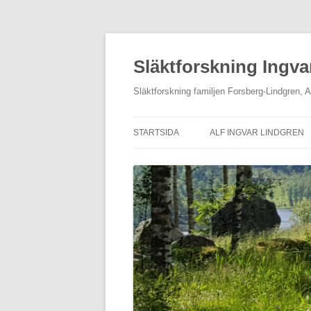
Hoppa
till
innehåll
Släktforskning Ingva
Släktforskning familjen Forsberg-Lindgren, 
STARTSIDA
ALF INGVAR LINDGREN
OM MIG
ETNOLOGISKA UPPTECK
AV LEVI JOHANSSON
KONTAKTA OSS
GALLERI