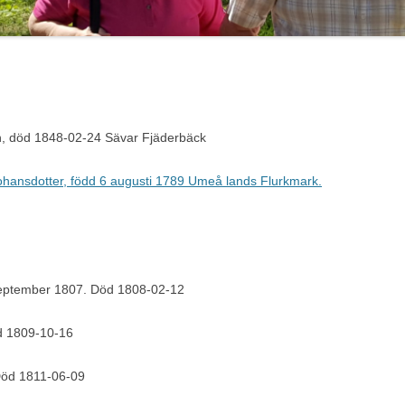
, död 1848-02-24 Sävar Fjäderbäck
Johansdotter, född 6 augusti 1789 Umeå lands Flurkmark.
september 1807. Död 1808-02-12
öd 1809-10-16
Död 1811-06-09