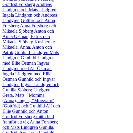
Gottfrid Forsberg
Andreas
Lindgren och Mats Lindgren
Ingela Lindgren och Andreas
Lindgren
Gottfrid och Anna
Forsberg
Anna Forsberg och
Mikaela Sjöberg
Anton och
Anna Östman, Patrik och
Mikaela Sjöberg
Kusinerna:
Mikaela, Anna, Anton och
Patrik
Gunhild Lindgren
Mats
Lindgren
Gunhild Lindgren
med Ellie Östman
Ingvar
Lindgren med Alf Östman
Ingela Lindgren med Ellie
Östman
Gunhild och Ingvar
Lindgren
Ingvar Lindgren och
Gunilla Sjöberg Lindgren
Greta, Mats, "Momma"
(Anna), Ingela, "Morsvarn"
(Gottfrid) och Gunhild
Alf och
Ellie
Gunhild och Anton
Gottfrid Forsberg mitt i bild
framför ett tåg
Anna Forsberg
och Mats Lindgren
Gunilla,
Gottfrid, Anna och Gunhild