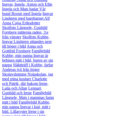
Ingvar, Ingela, Anton och Ellie
Ingela och Mats badar
Vår
hund Bossie med Ingela
Ingvar
Lindgren med barnbarnet Alf
Anna Cajsa Eriksdotter
Skolfoto Långsele, Gunhild
Forsberg mittersta raden, 3:e
från vänster
Skolfoto Kubbe,
Ingvar Lindgren sittandes nere
till höger i bild
Anna och
Gottfrid Forsberg
Familjebild
Kubbe, min pappa Ingvar är
bebisen mitt i bild, buren av sin
pappa
Släktträff i Kubbe, farfar
Andreas två från höger
Skolavslutning Nolaskolan, jag
med mina kusiner Charlotte
och Patrik, där bakom Irene,
Laila och Allan
Lennart,
Gunhild och Irene
Familjebild
Långsele, Mats i mammas famn
mitt i bild
Familjebild Kubbe,
min pappa Ingvar i knä, mitt i
bild. Lillasyster Irene i sin