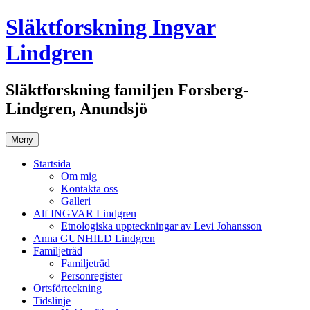
Hoppa
Släktforskning Ingvar
till
innehåll
Lindgren
Släktforskning familjen Forsberg-
Lindgren, Anundsjö
Meny
Startsida
Om mig
Kontakta oss
Galleri
Alf INGVAR Lindgren
Etnologiska uppteckningar av Levi Johansson
Anna GUNHILD Lindgren
Familjeträd
Familjeträd
Personregister
Ortsförteckning
Tidslinje