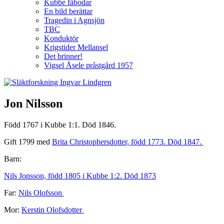
Kubbe fäbodar
En bild berättar
Tragedin i Agnsjön
TBC
Konduktör
Krigstider Mellansel
Det brinner!
Vigsel Åsele pråstgård 1957
Jon Nilsson
Född 1767 i Kubbe 1:1. Död 1846.
Gift 1799 med
Brita Christophersdotter, född 1773. Död 1847.
Barn:
Nils Jonsson, född 1805 i Kubbe 1:2. Död 1873
Far:
Nils Olofsson
Mor:
Kerstin Olofsdotter