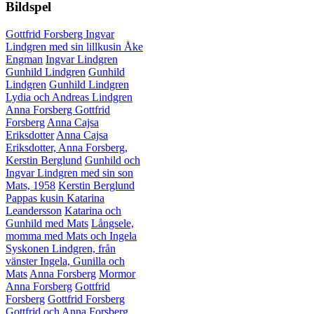
Bildspel
Gottfrid Forsberg
Ingvar
Lindgren med sin lillkusin Åke
Engman
Ingvar Lindgren
Gunhild Lindgren
Gunhild
Lindgren
Gunhild Lindgren
Lydia och Andreas Lindgren
Anna Forsberg
Gottfrid
Forsberg
Anna Cajsa
Eriksdotter
Anna Cajsa
Eriksdotter, Anna Forsberg,
Kerstin Berglund
Gunhild och
Ingvar Lindgren med sin son
Mats, 1958
Kerstin Berglund
Pappas kusin Katarina
Leandersson
Katarina och
Gunhild med Mats
Långsele,
momma med Mats och Ingela
Syskonen Lindgren, från
vänster Ingela, Gunilla och
Mats
Anna Forsberg
Mormor
Anna Forsberg
Gottfrid
Forsberg
Gottfrid Forsberg
Gottfrid och Anna Forsberg