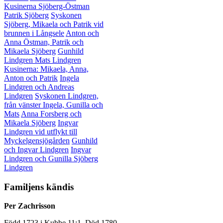
Kusinerna Sjöberg-Östman
Patrik Sjöberg
Syskonen
Sjöberg, Mikaela och Patrik vid
brunnen i Långsele
Anton och
Anna Östman, Patrik och
Mikaela Sjöberg
Gunhild
Lindgren
Mats Lindgren
Kusinerna: Mikaela, Anna,
Anton och Patrik
Ingela
Lindgren och Andreas
Lindgren
Syskonen Lindgren,
från vänster Ingela, Gunilla och
Mats
Anna Forsberg och
Mikaela Sjöberg
Ingvar
Lindgren vid utflykt till
Myckelgensjögården
Gunhild
och Ingvar Lindgren
Ingvar
Lindgren och Gunilla Sjöberg
Lindgren
Familjens kändis
Per Zachrisson
Född 1723 i Kubbe 11:1. Död 1780.