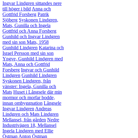
Ingvar Lindgren sittandes nere
till höger i bild
Anna och
Gottfrid Forsberg
Patrik
Sjöberg
Syskonen Lindgren,
Mats, Gunilla och Ingela
Gottfrid och Anna Forsberg
Gunhild och Ingvar Lindgren
med sin son Mats, 1958
Gunhild Lindgren
Katarina och
Israel Persson med sin son
Yngve, Gunhild Lindgren med
Mats, Anna och Gottfrid
Forsberg
Ingvar och Gunhild
Lindgren
Gunhild Lindgren
Syskonen Lindgren, från
vänster: Ingela, Gunilla och
Mats
Huset i Långsele där min
mormor och morfar bodde,
innan ombyggnation
Långsele
Ingvar Lindgren
Andreas
Lindgren och Mats Lindgren
Mellansel, från gården
Nedre
Industrivägen 18, Mellansel
Ingela Lindgren med Ellie
Östman
Anton Östman