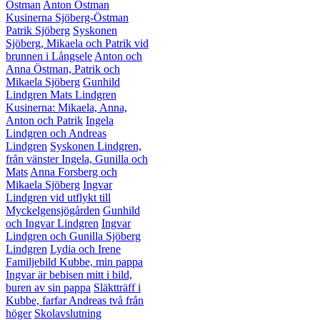
Östman
Anton Östman
Kusinerna Sjöberg-Östman
Patrik Sjöberg
Syskonen
Sjöberg, Mikaela och Patrik vid
brunnen i Långsele
Anton och
Anna Östman, Patrik och
Mikaela Sjöberg
Gunhild
Lindgren
Mats Lindgren
Kusinerna: Mikaela, Anna,
Anton och Patrik
Ingela
Lindgren och Andreas
Lindgren
Syskonen Lindgren,
från vänster Ingela, Gunilla och
Mats
Anna Forsberg och
Mikaela Sjöberg
Ingvar
Lindgren vid utflykt till
Myckelgensjögården
Gunhild
och Ingvar Lindgren
Ingvar
Lindgren och Gunilla Sjöberg
Lindgren
Lydia och Irene
Familjebild Kubbe, min pappa
Ingvar är bebisen mitt i bild,
buren av sin pappa
Släktträff i
Kubbe, farfar Andreas två från
höger
Skolavslutning