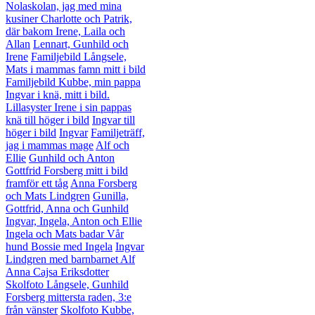
Nolaskolan, jag med mina
kusiner Charlotte och Patrik,
där bakom Irene, Laila och
Allan
Lennart, Gunhild och
Irene
Familjebild Långsele,
Mats i mammas famn mitt i bild
Familjebild Kubbe, min pappa
Ingvar i knä, mitt i bild.
Lillasyster Irene i sin pappas
knä till höger i bild
Ingvar till
höger i bild
Ingvar
Familjeträff,
jag i mammas mage
Alf och
Ellie
Gunhild och Anton
Gottfrid Forsberg mitt i bild
framför ett tåg
Anna Forsberg
och Mats Lindgren
Gunilla,
Gottfrid, Anna och Gunhild
Ingvar, Ingela, Anton och Ellie
Ingela och Mats badar
Vår
hund Bossie med Ingela
Ingvar
Lindgren med barnbarnet Alf
Anna Cajsa Eriksdotter
Skolfoto Långsele, Gunhild
Forsberg mittersta raden, 3:e
från vänster
Skolfoto Kubbe,