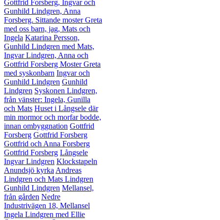
Gottfrid Forsberg, Ingvar och
Gunhild Lindgren, Anna
Forsberg. Sittande moster Greta
med oss barn, jag, Mats och
Ingela
Katarina Persson,
Gunhild Lindgren med Mats,
Ingvar Lindgren, Anna och
Gottfrid Forsberg
Moster Greta
med syskonbarn
Ingvar och
Gunhild Lindgren
Gunhild
Lindgren
Syskonen Lindgren,
från vänster: Ingela, Gunilla
och Mats
Huset i Långsele där
min mormor och morfar bodde,
innan ombyggnation
Gottfrid
Forsberg
Gottfrid Forsberg
Gottfrid och Anna Forsberg
Gottfrid Forsberg
Långsele
Ingvar Lindgren
Klockstapeln
Anundsjö kyrka
Andreas
Lindgren och Mats Lindgren
Gunhild Lindgren
Mellansel,
från gården
Nedre
Industrivägen 18, Mellansel
Ingela Lindgren med Ellie