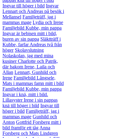
pappas knä till höger i bild
Ingvar till höger i bild
Ingvar
Lennart och Andreas på besök i
Mellansel
Familjeträff, jag i
mammas mage
Lydia och Irene
Familjebild Kubbe, min pappa
Ingvar är bebisen mitt i bild,
buren av sin pappa
Släktträff i
Kubbe, farfar Andreas två från
höger
Skolavslutning
Nolaskolan, jag med mina
kusiner Charlotte och Patrik,
där bakom Irene, Laila och
Allan
Lennart, Gunhild och
Irene
Familjebild Långsele,
Mats i mammas famn mitt i bild
Familjebild Kubbe, min pappa
Ingvar i knä, mitt i bild.
Lillasyster Irene i sin pappas
knä till höger i bild
Ingvar till
höger i bild
Familjeträff, jag i
mammas mage
Gunhild och
Anton
Gottfrid Forsberg mitt i
bild framför ett tåg
Anna
Forsberg och Mats Lindgren