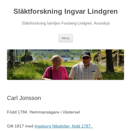
Hoppa
till
Släktforskning Ingvar Lindgren
innehåll
Släktforskning familjen Forsberg-Lindgren, Anundsjö
Meny
Carl Jonsson
Född 1784. Hemmansägare i Västersel
Gift 1817 med
Ingeborg Nilsdotter, född 1787.