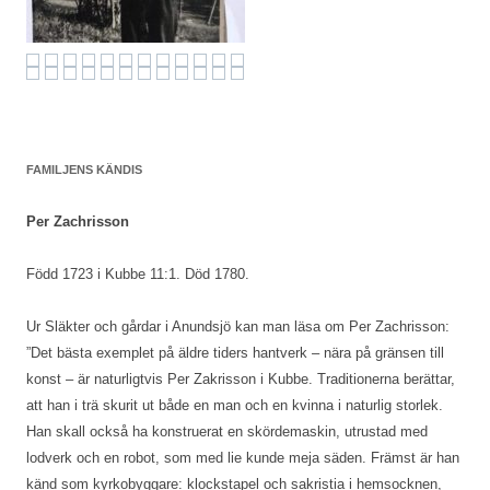
FAMILJENS KÄNDIS
Per Zachrisson
Född 1723 i Kubbe 11:1. Död 1780.
Ur Släkter och gårdar i Anundsjö kan man läsa om Per Zachrisson:
”Det bästa exemplet på äldre tiders hantverk – nära på gränsen till
konst – är naturligtvis Per Zakrisson i Kubbe. Traditionerna berättar,
att han i trä skurit ut både en man och en kvinna i naturlig storlek.
Han skall också ha konstruerat en skördemaskin, utrustad med
lodverk och en robot, som med lie kunde meja säden. Främst är han
känd som kyrkobyggare: klockstapel och sakristia i hemsocknen,