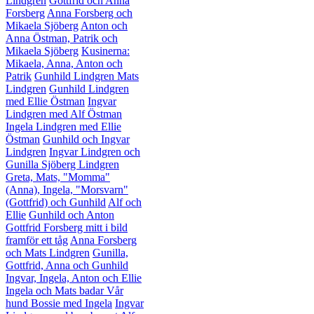
Lindgren
Gottfrid och Anna
Forsberg
Anna Forsberg och
Mikaela Sjöberg
Anton och
Anna Östman, Patrik och
Mikaela Sjöberg
Kusinerna:
Mikaela, Anna, Anton och
Patrik
Gunhild Lindgren
Mats
Lindgren
Gunhild Lindgren
med Ellie Östman
Ingvar
Lindgren med Alf Östman
Ingela Lindgren med Ellie
Östman
Gunhild och Ingvar
Lindgren
Ingvar Lindgren och
Gunilla Sjöberg Lindgren
Greta, Mats, "Momma"
(Anna), Ingela, "Morsvarn"
(Gottfrid) och Gunhild
Alf och
Ellie
Gunhild och Anton
Gottfrid Forsberg mitt i bild
framför ett tåg
Anna Forsberg
och Mats Lindgren
Gunilla,
Gottfrid, Anna och Gunhild
Ingvar, Ingela, Anton och Ellie
Ingela och Mats badar
Vår
hund Bossie med Ingela
Ingvar