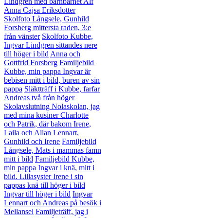
Lindgren med barnbarnet Alf
Anna Cajsa Eriksdotter
Skolfoto Långsele, Gunhild
Forsberg mittersta raden, 3:e
från vänster
Skolfoto Kubbe,
Ingvar Lindgren sittandes nere
till höger i bild
Anna och
Gottfrid Forsberg
Familjebild
Kubbe, min pappa Ingvar är
bebisen mitt i bild, buren av sin
pappa
Släktträff i Kubbe, farfar
Andreas två från höger
Skolavslutning Nolaskolan, jag
med mina kusiner Charlotte
och Patrik, där bakom Irene,
Laila och Allan
Lennart,
Gunhild och Irene
Familjebild
Långsele, Mats i mammas famn
mitt i bild
Familjebild Kubbe,
min pappa Ingvar i knä, mitt i
bild. Lillasyster Irene i sin
pappas knä till höger i bild
Ingvar till höger i bild
Ingvar
Lennart och Andreas på besök i
Mellansel
Familjeträff, jag i