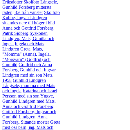
Eriksdotter
Skolfoto Långsele,
Gunhild Forsberg mittersta
raden, 3:e från vänster
Skolfoto
Kubbe, Ingvar Lindgren
sittandes nere till höger i bild
Anna och Gottfrid Forsberg
Patrik Sjöberg
Syskonen
Lindgren, Mats, Gunilla och
Ingela
Ingela och Mats
Lindgren
Greta, Mats,
"Momma" (Anna), Ingela,
"Morsvarn" (Gottfrid) och
Gunhild
Gottfrid och Anna
Forsberg
Gunhild och Ingvar
Lindgren med sin son Mats,
1958
Gunhild Lindgren
Långsele, momma med Mats
och Ingela
Katarina och Israel
Persson med sin son Yngve,
Gunhild Lindgren med Mats,
Anna och Gottfrid Forsberg
Gottfrid Forsberg, Ingvar och
Gunhild Lindgren, Anna
Forsberg. Sittande moster Greta
med oss barn, jag, Mats och