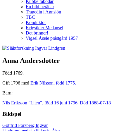
Kubbe fäbodar
En bild berättar
Tragedin i Agnsjön
TBC
Konduktör
Krigstider Mellansel
Det brinner!
Vigsel Åsele pråstgård 1957
Anna Andersdotter
Född 1769.
Gift 1796 med
Erik Nilsson, född 1775.
Barn:
Nils Eriksson ”Liten”, född 16 juni 1796. Död 1868-07-18
Bildspel
Gottfrid Forsberg
Ingvar
Lindgren med sin lillkusin Åke