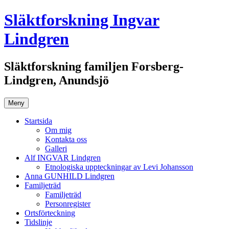
Hoppa
Släktforskning Ingvar
till
innehåll
Lindgren
Släktforskning familjen Forsberg-
Lindgren, Anundsjö
Meny
Startsida
Om mig
Kontakta oss
Galleri
Alf INGVAR Lindgren
Etnologiska uppteckningar av Levi Johansson
Anna GUNHILD Lindgren
Familjeträd
Familjeträd
Personregister
Ortsförteckning
Tidslinje