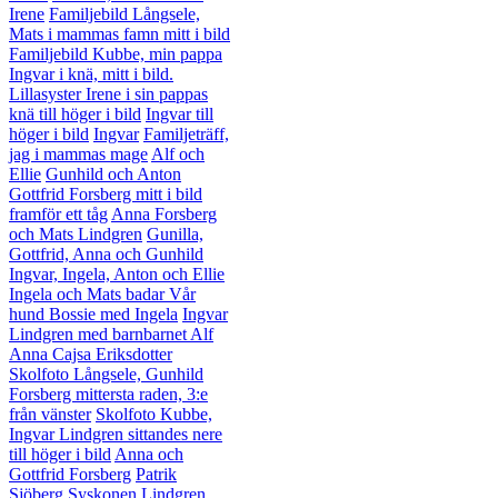
Irene
Familjebild Långsele,
Mats i mammas famn mitt i bild
Familjebild Kubbe, min pappa
Ingvar i knä, mitt i bild.
Lillasyster Irene i sin pappas
knä till höger i bild
Ingvar till
höger i bild
Ingvar
Familjeträff,
jag i mammas mage
Alf och
Ellie
Gunhild och Anton
Gottfrid Forsberg mitt i bild
framför ett tåg
Anna Forsberg
och Mats Lindgren
Gunilla,
Gottfrid, Anna och Gunhild
Ingvar, Ingela, Anton och Ellie
Ingela och Mats badar
Vår
hund Bossie med Ingela
Ingvar
Lindgren med barnbarnet Alf
Anna Cajsa Eriksdotter
Skolfoto Långsele, Gunhild
Forsberg mittersta raden, 3:e
från vänster
Skolfoto Kubbe,
Ingvar Lindgren sittandes nere
till höger i bild
Anna och
Gottfrid Forsberg
Patrik
Sjöberg
Syskonen Lindgren,