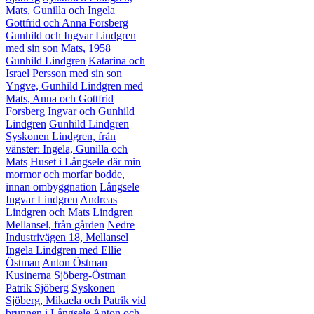
Mats, Gunilla och Ingela
Gottfrid och Anna Forsberg
Gunhild och Ingvar Lindgren
med sin son Mats, 1958
Gunhild Lindgren
Katarina och
Israel Persson med sin son
Yngve, Gunhild Lindgren med
Mats, Anna och Gottfrid
Forsberg
Ingvar och Gunhild
Lindgren
Gunhild Lindgren
Syskonen Lindgren, från
vänster: Ingela, Gunilla och
Mats
Huset i Långsele där min
mormor och morfar bodde,
innan ombyggnation
Långsele
Ingvar Lindgren
Andreas
Lindgren och Mats Lindgren
Mellansel, från gården
Nedre
Industrivägen 18, Mellansel
Ingela Lindgren med Ellie
Östman
Anton Östman
Kusinerna Sjöberg-Östman
Patrik Sjöberg
Syskonen
Sjöberg, Mikaela och Patrik vid
brunnen i Långsele
Anton och