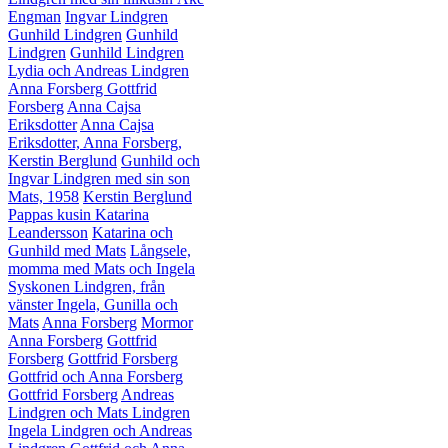
Engman
Ingvar Lindgren
Gunhild Lindgren
Gunhild
Lindgren
Gunhild Lindgren
Lydia och Andreas Lindgren
Anna Forsberg
Gottfrid
Forsberg
Anna Cajsa
Eriksdotter
Anna Cajsa
Eriksdotter, Anna Forsberg,
Kerstin Berglund
Gunhild och
Ingvar Lindgren med sin son
Mats, 1958
Kerstin Berglund
Pappas kusin Katarina
Leandersson
Katarina och
Gunhild med Mats
Långsele,
momma med Mats och Ingela
Syskonen Lindgren, från
vänster Ingela, Gunilla och
Mats
Anna Forsberg
Mormor
Anna Forsberg
Gottfrid
Forsberg
Gottfrid Forsberg
Gottfrid och Anna Forsberg
Gottfrid Forsberg
Andreas
Lindgren och Mats Lindgren
Ingela Lindgren och Andreas