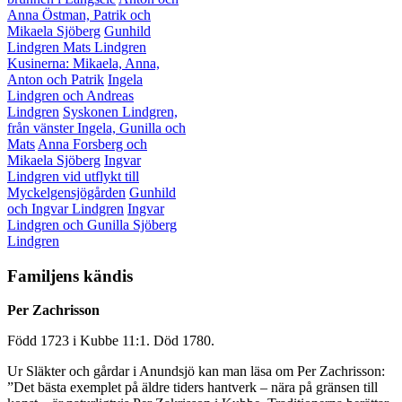
Anna Östman, Patrik och
Mikaela Sjöberg
Gunhild
Lindgren
Mats Lindgren
Kusinerna: Mikaela, Anna,
Anton och Patrik
Ingela
Lindgren och Andreas
Lindgren
Syskonen Lindgren,
från vänster Ingela, Gunilla och
Mats
Anna Forsberg och
Mikaela Sjöberg
Ingvar
Lindgren vid utflykt till
Myckelgensjögården
Gunhild
och Ingvar Lindgren
Ingvar
Lindgren och Gunilla Sjöberg
Lindgren
Familjens kändis
Per Zachrisson
Född 1723 i Kubbe 11:1. Död 1780.
Ur Släkter och gårdar i Anundsjö kan man läsa om Per Zachrisson:
”Det bästa exemplet på äldre tiders hantverk – nära på gränsen till