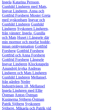
Ingela
Katarina Persson,
Gunhild Lindgren med Mats,
Ingvar Lindgren, Anna och
Gottfrid Forsberg
Moster Greta
med syskonbarn
Ingvar och
Gunhild Lindgren
Gunhild
Lindgren
Syskonen Lindgren,
från vänster: Ingela, Gunilla
och Mats
Huset i Långsele där
min mormor och morfar bodde,
innan ombyggnation
Gottfrid
Forsberg
Gottfrid Forsberg
Gottfrid och Anna Forsberg
Gottfrid Forsberg
Långsele
Ingvar Lindgren
Klockstapeln
Anundsjö kyrka
Andreas
Lindgren och Mats Lindgren
Gunhild Lindgren
Mellansel,
från gården
Nedre
Industrivägen 18, Mellansel
Ingela Lindgren med Ellie
Östman
Anton Östman
Kusinerna Sjöberg-Östman
Patrik Sjöberg
Syskonen
Sjöberg, Mikaela och Patrik vid