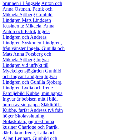
brunnen i Långsele
Anton och
Anna Östman, Patrik och
Mikaela Sjöberg
Gunhild
Lindgren
Mats Lindgren
Kusinerna: Mikaela, Anna,
Anton och Patrik
Ingela
Lindgren och Andreas
Lindgren
Syskonen Lindgren,
från vänster Ingela, Gunilla och
Mats
Anna Forsberg och
Mikaela Sjöberg
Ingvar
Lindgren vid utflykt till
Myckelgensjögården
Gunhild
och Ingvar Lindgren
Ingvar
Lindgren och Gunilla Sjöberg
Lindgren
Lydia och Irene
Familjebild Kubbe, min pappa
Ingvar är bebisen mitt i bild,
buren av sin pappa
Släktträff i
Kubbe, farfar Andreas två från
höger
Skolavslutning
Nolaskolan, jag med mina
kusiner Charlotte och Patrik,
där bakom Irene, Laila och
Allan
Lennart, Gunhild och