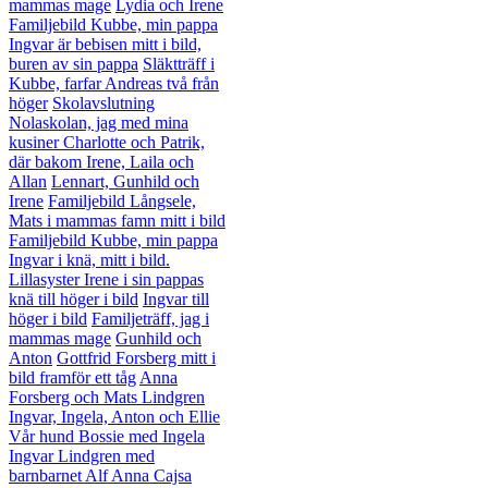
mammas mage
Lydia och Irene
Familjebild Kubbe, min pappa
Ingvar är bebisen mitt i bild,
buren av sin pappa
Släktträff i
Kubbe, farfar Andreas två från
höger
Skolavslutning
Nolaskolan, jag med mina
kusiner Charlotte och Patrik,
där bakom Irene, Laila och
Allan
Lennart, Gunhild och
Irene
Familjebild Långsele,
Mats i mammas famn mitt i bild
Familjebild Kubbe, min pappa
Ingvar i knä, mitt i bild.
Lillasyster Irene i sin pappas
knä till höger i bild
Ingvar till
höger i bild
Familjeträff, jag i
mammas mage
Gunhild och
Anton
Gottfrid Forsberg mitt i
bild framför ett tåg
Anna
Forsberg och Mats Lindgren
Ingvar, Ingela, Anton och Ellie
Vår hund Bossie med Ingela
Ingvar Lindgren med
barnbarnet Alf
Anna Cajsa