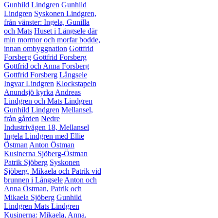
Gunhild Lindgren
Gunhild
Lindgren
Syskonen Lindgren,
från vänster: Ingela, Gunilla
och Mats
Huset i Långsele där
min mormor och morfar bodde,
innan ombyggnation
Gottfrid
Forsberg
Gottfrid Forsberg
Gottfrid och Anna Forsberg
Gottfrid Forsberg
Långsele
Ingvar Lindgren
Klockstapeln
Anundsjö kyrka
Andreas
Lindgren och Mats Lindgren
Gunhild Lindgren
Mellansel,
från gården
Nedre
Industrivägen 18, Mellansel
Ingela Lindgren med Ellie
Östman
Anton Östman
Kusinerna Sjöberg-Östman
Patrik Sjöberg
Syskonen
Sjöberg, Mikaela och Patrik vid
brunnen i Långsele
Anton och
Anna Östman, Patrik och
Mikaela Sjöberg
Gunhild
Lindgren
Mats Lindgren
Kusinerna: Mikaela, Anna,