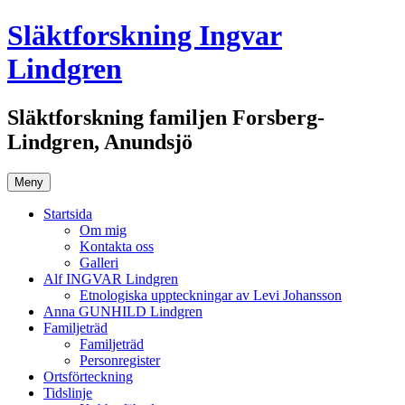
Hoppa
Släktforskning Ingvar
till
innehåll
Lindgren
Släktforskning familjen Forsberg-
Lindgren, Anundsjö
Meny
Startsida
Om mig
Kontakta oss
Galleri
Alf INGVAR Lindgren
Etnologiska uppteckningar av Levi Johansson
Anna GUNHILD Lindgren
Familjeträd
Familjeträd
Personregister
Ortsförteckning
Tidslinje