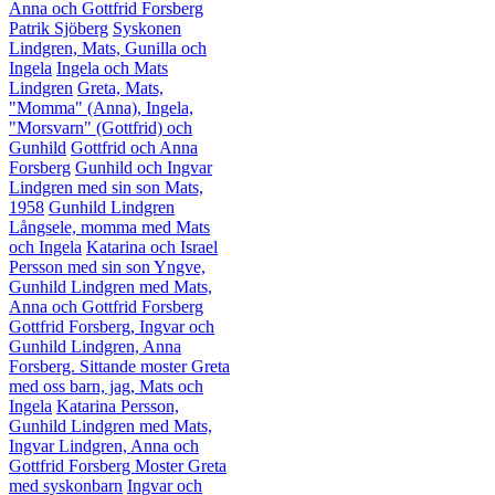
Anna och Gottfrid Forsberg
Patrik Sjöberg
Syskonen
Lindgren, Mats, Gunilla och
Ingela
Ingela och Mats
Lindgren
Greta, Mats,
"Momma" (Anna), Ingela,
"Morsvarn" (Gottfrid) och
Gunhild
Gottfrid och Anna
Forsberg
Gunhild och Ingvar
Lindgren med sin son Mats,
1958
Gunhild Lindgren
Långsele, momma med Mats
och Ingela
Katarina och Israel
Persson med sin son Yngve,
Gunhild Lindgren med Mats,
Anna och Gottfrid Forsberg
Gottfrid Forsberg, Ingvar och
Gunhild Lindgren, Anna
Forsberg. Sittande moster Greta
med oss barn, jag, Mats och
Ingela
Katarina Persson,
Gunhild Lindgren med Mats,
Ingvar Lindgren, Anna och
Gottfrid Forsberg
Moster Greta
med syskonbarn
Ingvar och