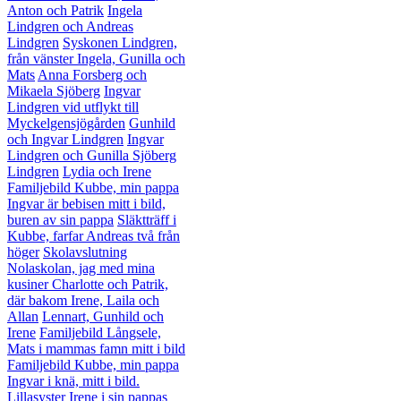
Anton och Patrik
Ingela
Lindgren och Andreas
Lindgren
Syskonen Lindgren,
från vänster Ingela, Gunilla och
Mats
Anna Forsberg och
Mikaela Sjöberg
Ingvar
Lindgren vid utflykt till
Myckelgensjögården
Gunhild
och Ingvar Lindgren
Ingvar
Lindgren och Gunilla Sjöberg
Lindgren
Lydia och Irene
Familjebild Kubbe, min pappa
Ingvar är bebisen mitt i bild,
buren av sin pappa
Släktträff i
Kubbe, farfar Andreas två från
höger
Skolavslutning
Nolaskolan, jag med mina
kusiner Charlotte och Patrik,
där bakom Irene, Laila och
Allan
Lennart, Gunhild och
Irene
Familjebild Långsele,
Mats i mammas famn mitt i bild
Familjebild Kubbe, min pappa
Ingvar i knä, mitt i bild.
Lillasyster Irene i sin pappas