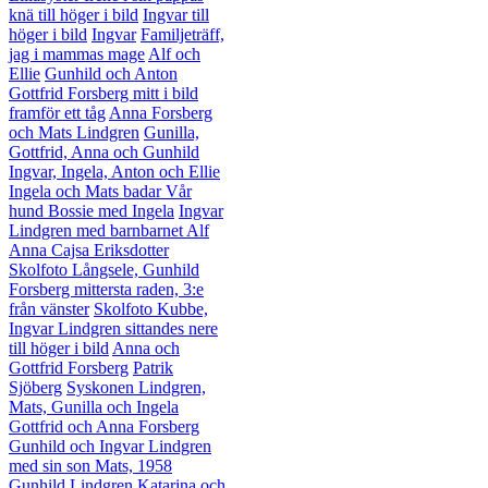
knä till höger i bild
Ingvar till
höger i bild
Ingvar
Familjeträff,
jag i mammas mage
Alf och
Ellie
Gunhild och Anton
Gottfrid Forsberg mitt i bild
framför ett tåg
Anna Forsberg
och Mats Lindgren
Gunilla,
Gottfrid, Anna och Gunhild
Ingvar, Ingela, Anton och Ellie
Ingela och Mats badar
Vår
hund Bossie med Ingela
Ingvar
Lindgren med barnbarnet Alf
Anna Cajsa Eriksdotter
Skolfoto Långsele, Gunhild
Forsberg mittersta raden, 3:e
från vänster
Skolfoto Kubbe,
Ingvar Lindgren sittandes nere
till höger i bild
Anna och
Gottfrid Forsberg
Patrik
Sjöberg
Syskonen Lindgren,
Mats, Gunilla och Ingela
Gottfrid och Anna Forsberg
Gunhild och Ingvar Lindgren
med sin son Mats, 1958
Gunhild Lindgren
Katarina och