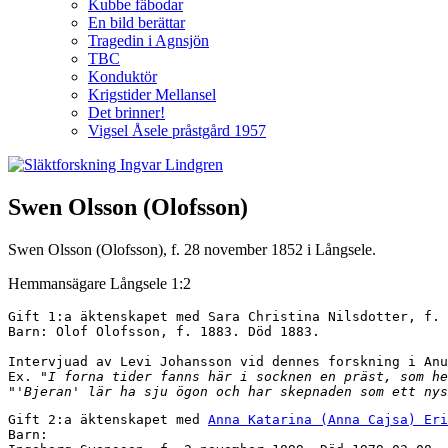
Kubbe fäbodar
En bild berättar
Tragedin i Agnsjön
TBC
Konduktör
Krigstider Mellansel
Det brinner!
Vigsel Åsele pråstgård 1957
Swen Olsson (Olofsson)
Swen Olsson (Olofsson), f. 28 november 1852 i Långsele.
Hemmansägare Långsele 1:2
Gift 1:a äktenskapet med Sara Christina Nilsdotter, f. 
Barn: Olof Olofsson, f. 1883. Död 1883. 

Intervjuad av Levi Johansson vid dennes forskning i Anu
Ex. "
I forna tider fanns här i socknen en präst, som he
"
'Bjeran' lär ha sju ögon och har skepnaden som ett nys
Gift 2:a äktenskapet med 
Anna Katarina (Anna Cajsa) Eri
Barn: 
