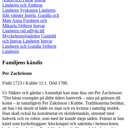
Lindgren och Andreas
Lindgren
Syskonen Lindgren,
från vänster Ingela, Gunilla och
Mats
Anna Forsberg och
Mikaela Sjöberg
Ingvar
Lindgren vid utflykt till
Myckelgensjögården
Gunhild
och Ingvar Lindgren
Ingvar
Lindgren och Gunilla Sjöberg
Lindgren
Familjens kändis
Per Zachrisson
Född 1723 i Kubbe 11:1. Död 1780.
Ur Släkter och gårdar i Anundsjö kan man läsa om Per Zachrisson:
”Det bästa exemplet på äldre tiders hantverk – nära på gränsen till
konst – är naturligtvis Per Zakrisson i Kubbe. Traditionerna berättar,
att han i trä skurit ut både en man och en kvinna i naturlig storlek.
Han skall också ha konstruerat en skördemaskin, utrustad med
lodverk och en robot, som med lie kunde meja säden. Främst är han
känd som kyrkobyggare: klockstapel och sakristia i hemsocknen,