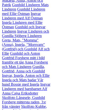
Mikaela, Anna, Anton och
Patrik
Gunhild Lindgren
Mats
Lindgren
Gunhild Lindgren
med Ellie Östman
Ingvar
Lindgren med Alf Östman
Ingela Lindgren med Ellie
Östman
Gunhild och Ingvar
Lindgren
Ingvar Lindgren och
Gunilla Sjöberg Lindgren
Greta, Mats, "Momma"
(Anna), Ingela, "Morsvarn"
(Gottfrid) och Gunhild
Alf och
Ellie
Gunhild och Anton
Gottfrid Forsberg mitt i bild
framför ett tåg
Anna Forsberg
och Mats Lindgren
Gunilla,
Gottfrid, Anna och Gunhild
Ingvar, Ingela, Anton och Ellie
Ingela och Mats badar
Vår
hund Bossie med Ingela
Ingvar
Lindgren med barnbarnet Alf
Anna Cajsa Eriksdotter
Skolfoto Långsele, Gunhild
Forsberg mittersta raden, 3:e
från vänster
Skolfoto Kubbe,