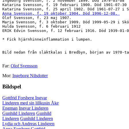
Ingeborg Svensson, f. 2 november 1899. Död 1979-03-08

Katarina Svensson, f. 19 februari 1900. Död 1901-07-30 
Anna Svensson, f. 19 oktober 1904. Död 1996-12-08. 
Olof Svensson, f. 23 maj 1907.

Maria Svensson, f. 3 oktober 1909. Död 1999-05-29 i Skö
Hulda Svensson, f. 6 februari 1912

ERIK Edvin Svensson, f. 12 februari 1916. Död 1939-01-0
* Fick hjärnhinneinflammation i lumpen.

Far:
Olof Svensson
Mor:
Ingeborg Nilsdotter
Bildspel
Gottfrid Forsberg
Ingvar
Lindgren med sin lillkusin Åke
Engman
Ingvar Lindgren
Gunhild Lindgren
Gunhild
Lindgren
Gunhild Lindgren
Lydia och Andreas Lindgren
Anna Forsberg
Gottfrid