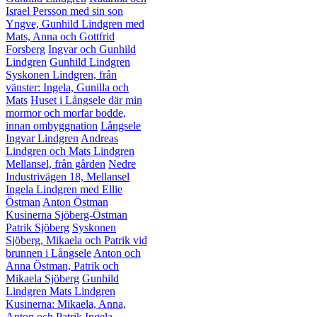
Israel Persson med sin son
Yngve, Gunhild Lindgren med
Mats, Anna och Gottfrid
Forsberg
Ingvar och Gunhild
Lindgren
Gunhild Lindgren
Syskonen Lindgren, från
vänster: Ingela, Gunilla och
Mats
Huset i Långsele där min
mormor och morfar bodde,
innan ombyggnation
Långsele
Ingvar Lindgren
Andreas
Lindgren och Mats Lindgren
Mellansel, från gården
Nedre
Industrivägen 18, Mellansel
Ingela Lindgren med Ellie
Östman
Anton Östman
Kusinerna Sjöberg-Östman
Patrik Sjöberg
Syskonen
Sjöberg, Mikaela och Patrik vid
brunnen i Långsele
Anton och
Anna Östman, Patrik och
Mikaela Sjöberg
Gunhild
Lindgren
Mats Lindgren
Kusinerna: Mikaela, Anna,
Anton och Patrik
Ingela