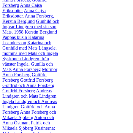
Forsberg
Anna Cajsa
Eriksdotter
Anna Cajsa
Eriksdotter, Anna Forsberg,
Kerstin Berglund
Gunhild och
Ingvar Lindgren med sin son
Mats, 1958
Kerstin Berglund
Pappas kusin Katarina
Leandersson
Katarina och
Gunhild med Mats
Långsele,
momma med Mats och Ingela
Syskonen Lindgren, från
vänster Ingela, Gunilla och
Mats
Anna Forsberg
Mormor
Anna Forsberg
Gottfrid
Forsberg
Gottfrid Forsberg
Gottfrid och Anna Forsberg
Gottfrid Forsberg
Andreas
Lindgren och Mats Lindgren
Ingela Lindgren och Andreas
Lindgren
Gottfrid och Anna
Forsberg
Anna Forsberg och
Mikaela Sjöberg
Anton och
Anna Östman, Patrik och
Mikaela Sjöberg
Kusinerna: