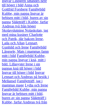
Ingvar Lindgren sittandes nere
till höger i bild
Anna och
Gottfrid Forsberg
Familjebild
Kubbe, min pappa Ingvar är
bebisen mitt i bild, buren av sin
pappa
Släktträff i Kubbe, farfar
Andreas två från höger
Skolavslutning Nolaskolan, jag
med mina kusiner Charlotte
och Patrik, där bakom Irene,
Laila och Allan
Lennart,
Gunhild och Irene
Familjebild
Långsele, Mats i mammas famn
mitt i bild
Familjebild Kubbe,
min pappa Ingvar i knä, mitt i
bild. Lillasyster Irene i sin
pappas knä till höger i bild
Ingvar till höger i bild
Ingvar
Lennart och Andreas på besök i
Mellansel
Familjeträff, jag i
mammas mage
Lydia och Irene
Familjebild Kubbe, min pappa
Ingvar är bebisen mitt i bild,
buren av sin pappa
Släktträff i
Kubbe, farfar Andreas två från