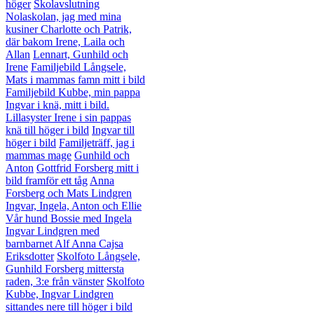
höger
Skolavslutning
Nolaskolan, jag med mina
kusiner Charlotte och Patrik,
där bakom Irene, Laila och
Allan
Lennart, Gunhild och
Irene
Familjebild Långsele,
Mats i mammas famn mitt i bild
Familjebild Kubbe, min pappa
Ingvar i knä, mitt i bild.
Lillasyster Irene i sin pappas
knä till höger i bild
Ingvar till
höger i bild
Familjeträff, jag i
mammas mage
Gunhild och
Anton
Gottfrid Forsberg mitt i
bild framför ett tåg
Anna
Forsberg och Mats Lindgren
Ingvar, Ingela, Anton och Ellie
Vår hund Bossie med Ingela
Ingvar Lindgren med
barnbarnet Alf
Anna Cajsa
Eriksdotter
Skolfoto Långsele,
Gunhild Forsberg mittersta
raden, 3:e från vänster
Skolfoto
Kubbe, Ingvar Lindgren
sittandes nere till höger i bild