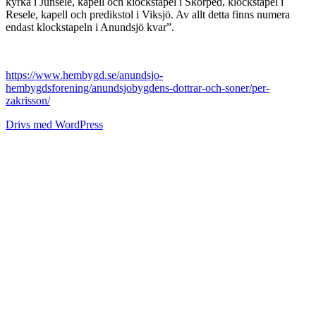
kyrka i Junsele, kapell och klockstapel i Skorped, klockstapel i
Resele, kapell och predikstol i Viksjö. Av allt detta finns numera
endast klockstapeln i Anundsjö kvar”.
https://www.hembygd.se/anundsjo-
hembygdsforening/anundsjobygdens-dottrar-och-soner/per-
zakrisson/
Drivs med WordPress