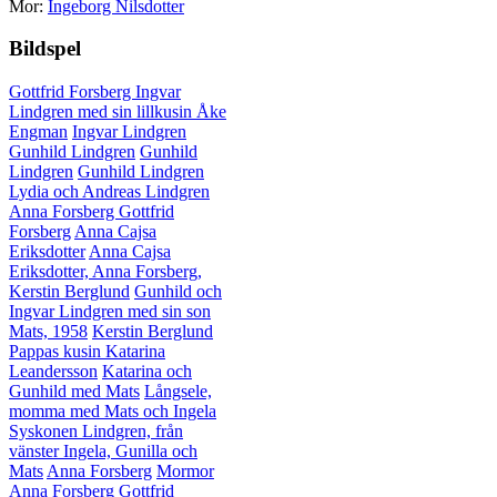
Mor:
Ingeborg Nilsdotter
Bildspel
Gottfrid Forsberg
Ingvar
Lindgren med sin lillkusin Åke
Engman
Ingvar Lindgren
Gunhild Lindgren
Gunhild
Lindgren
Gunhild Lindgren
Lydia och Andreas Lindgren
Anna Forsberg
Gottfrid
Forsberg
Anna Cajsa
Eriksdotter
Anna Cajsa
Eriksdotter, Anna Forsberg,
Kerstin Berglund
Gunhild och
Ingvar Lindgren med sin son
Mats, 1958
Kerstin Berglund
Pappas kusin Katarina
Leandersson
Katarina och
Gunhild med Mats
Långsele,
momma med Mats och Ingela
Syskonen Lindgren, från
vänster Ingela, Gunilla och
Mats
Anna Forsberg
Mormor
Anna Forsberg
Gottfrid