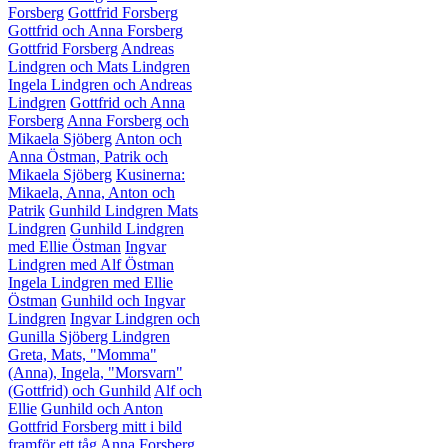
Forsberg
Gottfrid Forsberg
Gottfrid och Anna Forsberg
Gottfrid Forsberg
Andreas
Lindgren och Mats Lindgren
Ingela Lindgren och Andreas
Lindgren
Gottfrid och Anna
Forsberg
Anna Forsberg och
Mikaela Sjöberg
Anton och
Anna Östman, Patrik och
Mikaela Sjöberg
Kusinerna:
Mikaela, Anna, Anton och
Patrik
Gunhild Lindgren
Mats
Lindgren
Gunhild Lindgren
med Ellie Östman
Ingvar
Lindgren med Alf Östman
Ingela Lindgren med Ellie
Östman
Gunhild och Ingvar
Lindgren
Ingvar Lindgren och
Gunilla Sjöberg Lindgren
Greta, Mats, "Momma"
(Anna), Ingela, "Morsvarn"
(Gottfrid) och Gunhild
Alf och
Ellie
Gunhild och Anton
Gottfrid Forsberg mitt i bild
framför ett tåg
Anna Forsberg