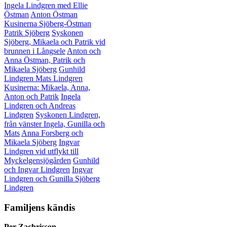
Ingela Lindgren med Ellie
Östman
Anton Östman
Kusinerna Sjöberg-Östman
Patrik Sjöberg
Syskonen
Sjöberg, Mikaela och Patrik vid
brunnen i Långsele
Anton och
Anna Östman, Patrik och
Mikaela Sjöberg
Gunhild
Lindgren
Mats Lindgren
Kusinerna: Mikaela, Anna,
Anton och Patrik
Ingela
Lindgren och Andreas
Lindgren
Syskonen Lindgren,
från vänster Ingela, Gunilla och
Mats
Anna Forsberg och
Mikaela Sjöberg
Ingvar
Lindgren vid utflykt till
Myckelgensjögården
Gunhild
och Ingvar Lindgren
Ingvar
Lindgren och Gunilla Sjöberg
Lindgren
Familjens kändis
Per Zachrisson