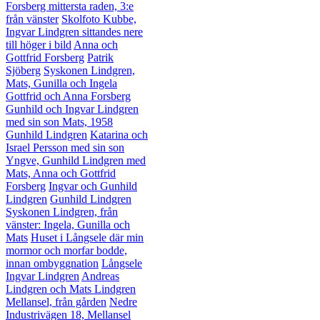
Forsberg mittersta raden, 3:e
från vänster
Skolfoto Kubbe,
Ingvar Lindgren sittandes nere
till höger i bild
Anna och
Gottfrid Forsberg
Patrik
Sjöberg
Syskonen Lindgren,
Mats, Gunilla och Ingela
Gottfrid och Anna Forsberg
Gunhild och Ingvar Lindgren
med sin son Mats, 1958
Gunhild Lindgren
Katarina och
Israel Persson med sin son
Yngve, Gunhild Lindgren med
Mats, Anna och Gottfrid
Forsberg
Ingvar och Gunhild
Lindgren
Gunhild Lindgren
Syskonen Lindgren, från
vänster: Ingela, Gunilla och
Mats
Huset i Långsele där min
mormor och morfar bodde,
innan ombyggnation
Långsele
Ingvar Lindgren
Andreas
Lindgren och Mats Lindgren
Mellansel, från gården
Nedre
Industrivägen 18, Mellansel