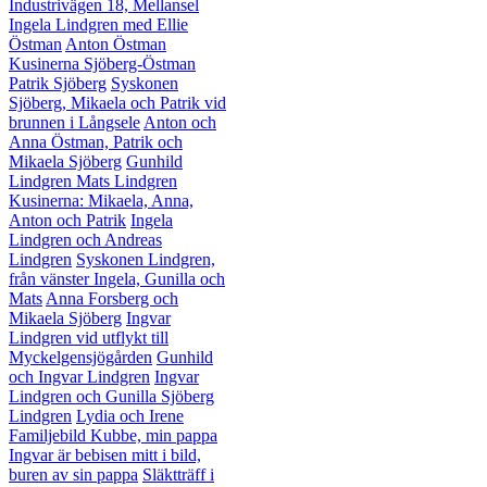
Industrivägen 18, Mellansel
Ingela Lindgren med Ellie
Östman
Anton Östman
Kusinerna Sjöberg-Östman
Patrik Sjöberg
Syskonen
Sjöberg, Mikaela och Patrik vid
brunnen i Långsele
Anton och
Anna Östman, Patrik och
Mikaela Sjöberg
Gunhild
Lindgren
Mats Lindgren
Kusinerna: Mikaela, Anna,
Anton och Patrik
Ingela
Lindgren och Andreas
Lindgren
Syskonen Lindgren,
från vänster Ingela, Gunilla och
Mats
Anna Forsberg och
Mikaela Sjöberg
Ingvar
Lindgren vid utflykt till
Myckelgensjögården
Gunhild
och Ingvar Lindgren
Ingvar
Lindgren och Gunilla Sjöberg
Lindgren
Lydia och Irene
Familjebild Kubbe, min pappa
Ingvar är bebisen mitt i bild,
buren av sin pappa
Släktträff i