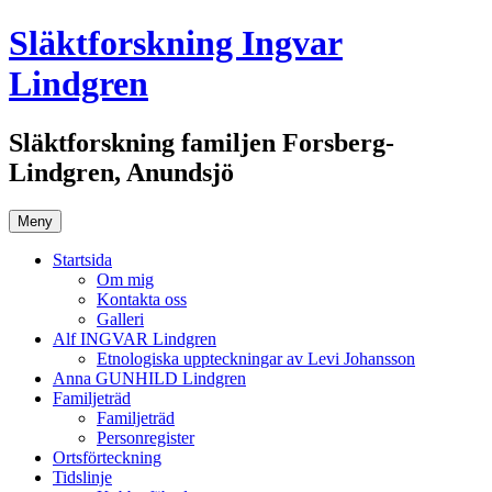
Hoppa
Släktforskning Ingvar
till
innehåll
Lindgren
Släktforskning familjen Forsberg-
Lindgren, Anundsjö
Meny
Startsida
Om mig
Kontakta oss
Galleri
Alf INGVAR Lindgren
Etnologiska uppteckningar av Levi Johansson
Anna GUNHILD Lindgren
Familjeträd
Familjeträd
Personregister
Ortsförteckning
Tidslinje