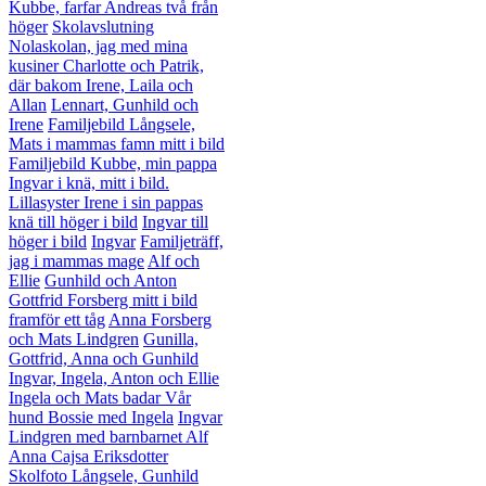
Kubbe, farfar Andreas två från
höger
Skolavslutning
Nolaskolan, jag med mina
kusiner Charlotte och Patrik,
där bakom Irene, Laila och
Allan
Lennart, Gunhild och
Irene
Familjebild Långsele,
Mats i mammas famn mitt i bild
Familjebild Kubbe, min pappa
Ingvar i knä, mitt i bild.
Lillasyster Irene i sin pappas
knä till höger i bild
Ingvar till
höger i bild
Ingvar
Familjeträff,
jag i mammas mage
Alf och
Ellie
Gunhild och Anton
Gottfrid Forsberg mitt i bild
framför ett tåg
Anna Forsberg
och Mats Lindgren
Gunilla,
Gottfrid, Anna och Gunhild
Ingvar, Ingela, Anton och Ellie
Ingela och Mats badar
Vår
hund Bossie med Ingela
Ingvar
Lindgren med barnbarnet Alf
Anna Cajsa Eriksdotter
Skolfoto Långsele, Gunhild