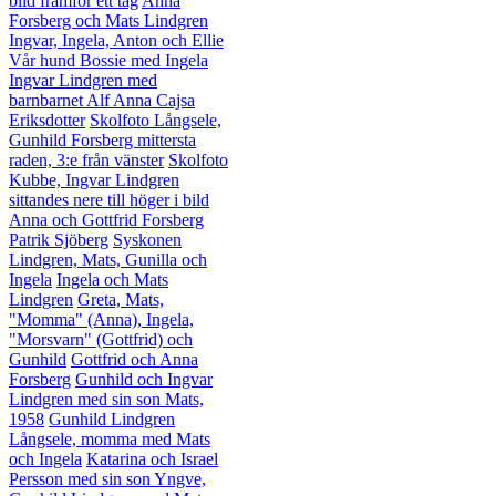
bild framför ett tåg
Anna
Forsberg och Mats Lindgren
Ingvar, Ingela, Anton och Ellie
Vår hund Bossie med Ingela
Ingvar Lindgren med
barnbarnet Alf
Anna Cajsa
Eriksdotter
Skolfoto Långsele,
Gunhild Forsberg mittersta
raden, 3:e från vänster
Skolfoto
Kubbe, Ingvar Lindgren
sittandes nere till höger i bild
Anna och Gottfrid Forsberg
Patrik Sjöberg
Syskonen
Lindgren, Mats, Gunilla och
Ingela
Ingela och Mats
Lindgren
Greta, Mats,
"Momma" (Anna), Ingela,
"Morsvarn" (Gottfrid) och
Gunhild
Gottfrid och Anna
Forsberg
Gunhild och Ingvar
Lindgren med sin son Mats,
1958
Gunhild Lindgren
Långsele, momma med Mats
och Ingela
Katarina och Israel
Persson med sin son Yngve,