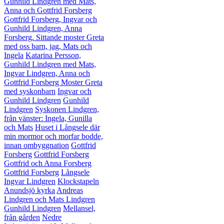
Gunhild Lindgren med Mats,
Anna och Gottfrid Forsberg
Gottfrid Forsberg, Ingvar och
Gunhild Lindgren, Anna
Forsberg. Sittande moster Greta
med oss barn, jag, Mats och
Ingela
Katarina Persson,
Gunhild Lindgren med Mats,
Ingvar Lindgren, Anna och
Gottfrid Forsberg
Moster Greta
med syskonbarn
Ingvar och
Gunhild Lindgren
Gunhild
Lindgren
Syskonen Lindgren,
från vänster: Ingela, Gunilla
och Mats
Huset i Långsele där
min mormor och morfar bodde,
innan ombyggnation
Gottfrid
Forsberg
Gottfrid Forsberg
Gottfrid och Anna Forsberg
Gottfrid Forsberg
Långsele
Ingvar Lindgren
Klockstapeln
Anundsjö kyrka
Andreas
Lindgren och Mats Lindgren
Gunhild Lindgren
Mellansel,
från gården
Nedre