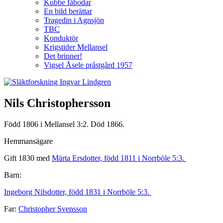
Kubbe fäbodar
En bild berättar
Tragedin i Agnsjön
TBC
Konduktör
Krigstider Mellansel
Det brinner!
Vigsel Åsele pråstgård 1957
Nils Christophersson
Född 1806 i Mellansel 3:2. Död 1866.
Hemmansägare
Gift 1830 med
Märta Ersdotter, född 1811 i Norrböle 5:3.
Barn:
Ingeborg Nilsdotter, född 1831 i Norrböle 5:3.
Far:
Christopher Svensson