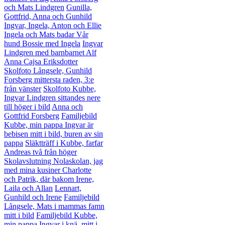
och Mats Lindgren
Gunilla,
Gottfrid, Anna och Gunhild
Ingvar, Ingela, Anton och Ellie
Ingela och Mats badar
Vår
hund Bossie med Ingela
Ingvar
Lindgren med barnbarnet Alf
Anna Cajsa Eriksdotter
Skolfoto Långsele, Gunhild
Forsberg mittersta raden, 3:e
från vänster
Skolfoto Kubbe,
Ingvar Lindgren sittandes nere
till höger i bild
Anna och
Gottfrid Forsberg
Familjebild
Kubbe, min pappa Ingvar är
bebisen mitt i bild, buren av sin
pappa
Släktträff i Kubbe, farfar
Andreas två från höger
Skolavslutning Nolaskolan, jag
med mina kusiner Charlotte
och Patrik, där bakom Irene,
Laila och Allan
Lennart,
Gunhild och Irene
Familjebild
Långsele, Mats i mammas famn
mitt i bild
Familjebild Kubbe,
min pappa Ingvar i knä, mitt i