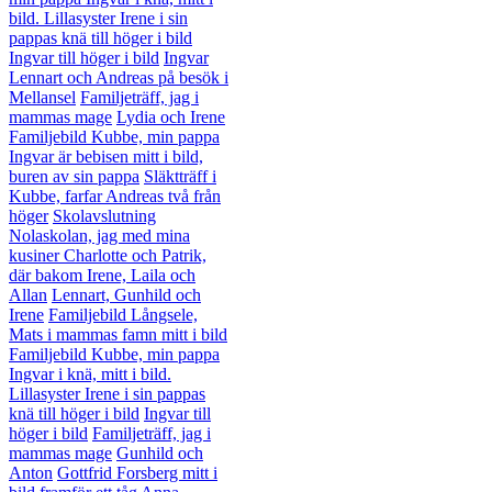
bild. Lillasyster Irene i sin
pappas knä till höger i bild
Ingvar till höger i bild
Ingvar
Lennart och Andreas på besök i
Mellansel
Familjeträff, jag i
mammas mage
Lydia och Irene
Familjebild Kubbe, min pappa
Ingvar är bebisen mitt i bild,
buren av sin pappa
Släktträff i
Kubbe, farfar Andreas två från
höger
Skolavslutning
Nolaskolan, jag med mina
kusiner Charlotte och Patrik,
där bakom Irene, Laila och
Allan
Lennart, Gunhild och
Irene
Familjebild Långsele,
Mats i mammas famn mitt i bild
Familjebild Kubbe, min pappa
Ingvar i knä, mitt i bild.
Lillasyster Irene i sin pappas
knä till höger i bild
Ingvar till
höger i bild
Familjeträff, jag i
mammas mage
Gunhild och
Anton
Gottfrid Forsberg mitt i