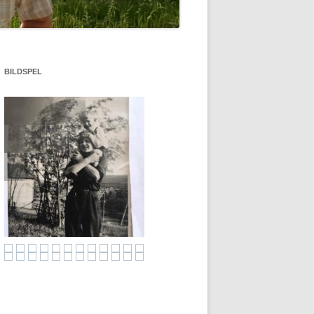
DET BRINNER!
VIGSEL ÅSELE PRÅSTGÅRD 1957
BILDSPEL