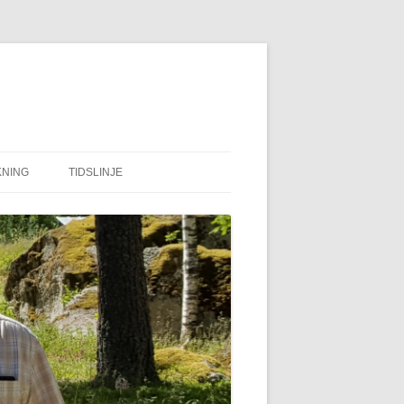
NING
TIDSLINJE
KUBBE FÄBODAR
EN BILD BERÄTTAR
TRAGEDIN I AGNSJÖN
TBC
KONDUKTÖR
KRIGSTIDER MELLANSEL