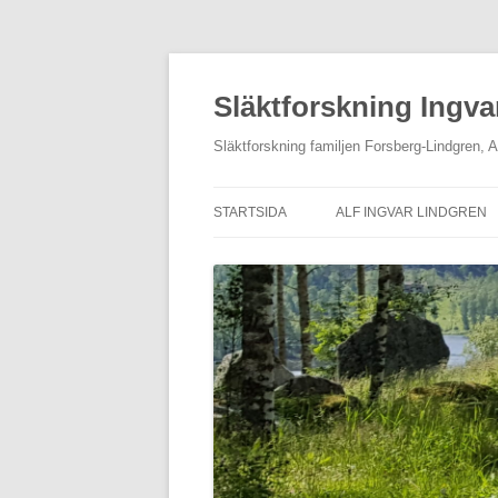
Hoppa
till
innehåll
Släktforskning Ingva
Släktforskning familjen Forsberg-Lindgren, 
STARTSIDA
ALF INGVAR LINDGREN
OM MIG
ETNOLOGISKA UPPTECK
AV LEVI JOHANSSON
KONTAKTA OSS
GALLERI