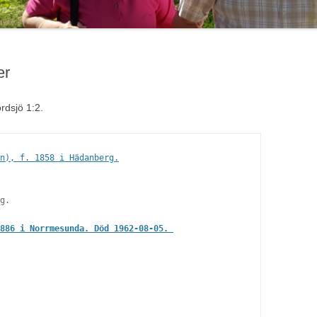
er
rdsjö 1:2.
n), f. 1858 i Hädanberg.
g. 

886 i Norrmesunda. Död 1962-08-05. 