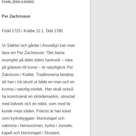
FAMILJENS KÄNDIS
Per Zachrisson
Född 1723 i Kubbe 11:1. Död 1780.
Ur Släkter och gårdar i Anundsjö kan man
läsa om Per Zachrisson: ”Det bästa
exemplet på äldre tiders hantverk – nära
på gränsen till konst – är naturligtvis Per
Zakrisson i Kubbe. Traditionerna berättar,
att han i trä skurit ut både en man och en
kvinna i naturlig storlek. Han skall också
ha konstruerat en skördemaskin, utrustad
med lodverk och en robot, som med lie
kunde meja säden. Främst är han känd
som kyrkobyggare: klockstapel och
sakristia i hemsocknen, kyrka i Junsele,
kapell och klockstapel i Skorped,