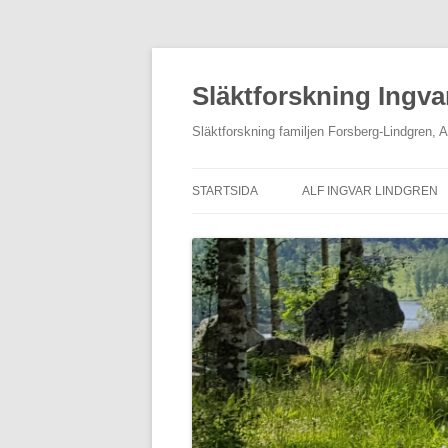
Hoppa
till
innehåll
Släktforskning Ingva
Släktforskning familjen Forsberg-Lindgren, 
STARTSIDA
ALF INGVAR LINDGREN
OM MIG
ETNOLOGISKA UPPTECK
AV LEVI JOHANSSON
KONTAKTA OSS
GALLERI