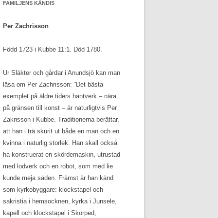
FAMILJENS KÄNDIS
Per Zachrisson
Född 1723 i Kubbe 11:1. Död 1780.
Ur Släkter och gårdar i Anundsjö kan man
läsa om Per Zachrisson: ”Det bästa
exemplet på äldre tiders hantverk – nära
på gränsen till konst – är naturligtvis Per
Zakrisson i Kubbe. Traditionerna berättar,
att han i trä skurit ut både en man och en
kvinna i naturlig storlek. Han skall också
ha konstruerat en skördemaskin, utrustad
med lodverk och en robot, som med lie
kunde meja säden. Främst är han känd
som kyrkobyggare: klockstapel och
sakristia i hemsocknen, kyrka i Junsele,
kapell och klockstapel i Skorped,