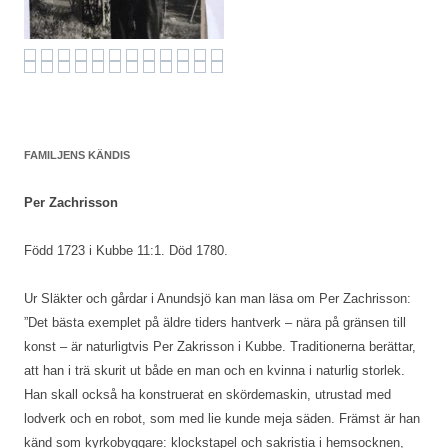
FAMILJENS KÄNDIS
Per Zachrisson
Född 1723 i Kubbe 11:1. Död 1780.
Ur Släkter och gårdar i Anundsjö kan man läsa om Per Zachrisson:
”Det bästa exemplet på äldre tiders hantverk – nära på gränsen till
konst – är naturligtvis Per Zakrisson i Kubbe. Traditionerna berättar,
att han i trä skurit ut både en man och en kvinna i naturlig storlek.
Han skall också ha konstruerat en skördemaskin, utrustad med
lodverk och en robot, som med lie kunde meja säden. Främst är han
känd som kyrkobyggare: klockstapel och sakristia i hemsocknen,