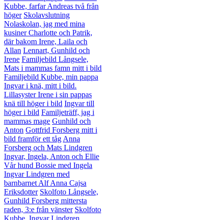
Kubbe, farfar Andreas två från
höger
Skolavslutning
Nolaskolan, jag med mina
kusiner Charlotte och Patrik,
där bakom Irene, Laila och
Allan
Lennart, Gunhild och
Irene
Familjebild Långsele,
Mats i mammas famn mitt i bild
Familjebild Kubbe, min pappa
Ingvar i knä, mitt i bild.
Lillasyster Irene i sin pappas
knä till höger i bild
Ingvar till
höger i bild
Familjeträff, jag i
mammas mage
Gunhild och
Anton
Gottfrid Forsberg mitt i
bild framför ett tåg
Anna
Forsberg och Mats Lindgren
Ingvar, Ingela, Anton och Ellie
Vår hund Bossie med Ingela
Ingvar Lindgren med
barnbarnet Alf
Anna Cajsa
Eriksdotter
Skolfoto Långsele,
Gunhild Forsberg mittersta
raden, 3:e från vänster
Skolfoto
Kubbe, Ingvar Lindgren