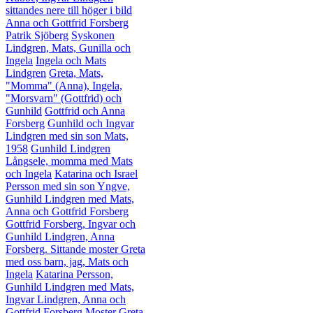
sittandes nere till höger i bild
Anna och Gottfrid Forsberg
Patrik Sjöberg
Syskonen
Lindgren, Mats, Gunilla och
Ingela
Ingela och Mats
Lindgren
Greta, Mats,
"Momma" (Anna), Ingela,
"Morsvarn" (Gottfrid) och
Gunhild
Gottfrid och Anna
Forsberg
Gunhild och Ingvar
Lindgren med sin son Mats,
1958
Gunhild Lindgren
Långsele, momma med Mats
och Ingela
Katarina och Israel
Persson med sin son Yngve,
Gunhild Lindgren med Mats,
Anna och Gottfrid Forsberg
Gottfrid Forsberg, Ingvar och
Gunhild Lindgren, Anna
Forsberg. Sittande moster Greta
med oss barn, jag, Mats och
Ingela
Katarina Persson,
Gunhild Lindgren med Mats,
Ingvar Lindgren, Anna och
Gottfrid Forsberg
Moster Greta