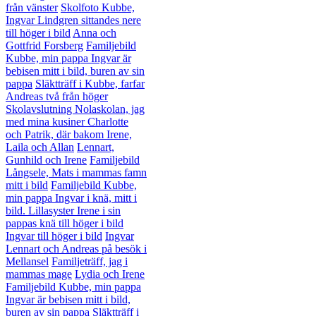
från vänster
Skolfoto Kubbe,
Ingvar Lindgren sittandes nere
till höger i bild
Anna och
Gottfrid Forsberg
Familjebild
Kubbe, min pappa Ingvar är
bebisen mitt i bild, buren av sin
pappa
Släktträff i Kubbe, farfar
Andreas två från höger
Skolavslutning Nolaskolan, jag
med mina kusiner Charlotte
och Patrik, där bakom Irene,
Laila och Allan
Lennart,
Gunhild och Irene
Familjebild
Långsele, Mats i mammas famn
mitt i bild
Familjebild Kubbe,
min pappa Ingvar i knä, mitt i
bild. Lillasyster Irene i sin
pappas knä till höger i bild
Ingvar till höger i bild
Ingvar
Lennart och Andreas på besök i
Mellansel
Familjeträff, jag i
mammas mage
Lydia och Irene
Familjebild Kubbe, min pappa
Ingvar är bebisen mitt i bild,
buren av sin pappa
Släktträff i