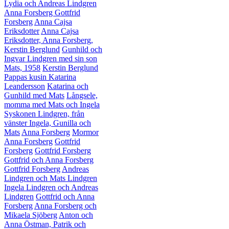
Lydia och Andreas Lindgren
Anna Forsberg
Gottfrid
Forsberg
Anna Cajsa
Eriksdotter
Anna Cajsa
Eriksdotter, Anna Forsberg,
Kerstin Berglund
Gunhild och
Ingvar Lindgren med sin son
Mats, 1958
Kerstin Berglund
Pappas kusin Katarina
Leandersson
Katarina och
Gunhild med Mats
Långsele,
momma med Mats och Ingela
Syskonen Lindgren, från
vänster Ingela, Gunilla och
Mats
Anna Forsberg
Mormor
Anna Forsberg
Gottfrid
Forsberg
Gottfrid Forsberg
Gottfrid och Anna Forsberg
Gottfrid Forsberg
Andreas
Lindgren och Mats Lindgren
Ingela Lindgren och Andreas
Lindgren
Gottfrid och Anna
Forsberg
Anna Forsberg och
Mikaela Sjöberg
Anton och
Anna Östman, Patrik och