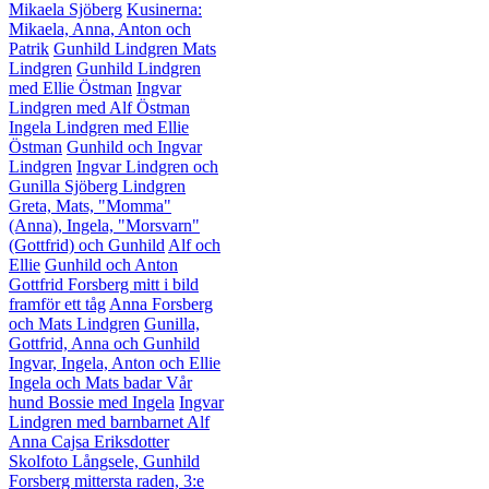
Mikaela Sjöberg
Kusinerna:
Mikaela, Anna, Anton och
Patrik
Gunhild Lindgren
Mats
Lindgren
Gunhild Lindgren
med Ellie Östman
Ingvar
Lindgren med Alf Östman
Ingela Lindgren med Ellie
Östman
Gunhild och Ingvar
Lindgren
Ingvar Lindgren och
Gunilla Sjöberg Lindgren
Greta, Mats, "Momma"
(Anna), Ingela, "Morsvarn"
(Gottfrid) och Gunhild
Alf och
Ellie
Gunhild och Anton
Gottfrid Forsberg mitt i bild
framför ett tåg
Anna Forsberg
och Mats Lindgren
Gunilla,
Gottfrid, Anna och Gunhild
Ingvar, Ingela, Anton och Ellie
Ingela och Mats badar
Vår
hund Bossie med Ingela
Ingvar
Lindgren med barnbarnet Alf
Anna Cajsa Eriksdotter
Skolfoto Långsele, Gunhild
Forsberg mittersta raden, 3:e