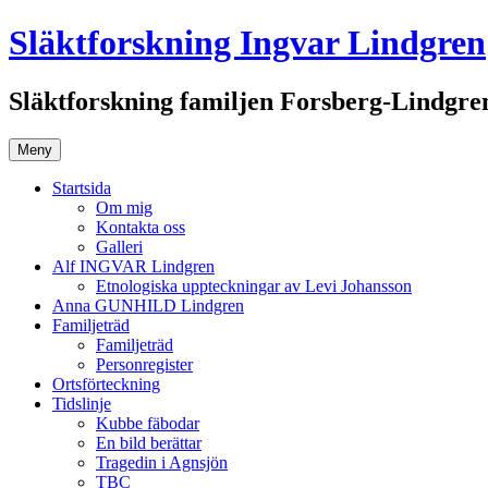
Hoppa
Släktforskning Ingvar Lindgren
till
innehåll
Släktforskning familjen Forsberg-Lindgre
Meny
Startsida
Om mig
Kontakta oss
Galleri
Alf INGVAR Lindgren
Etnologiska uppteckningar av Levi Johansson
Anna GUNHILD Lindgren
Familjeträd
Familjeträd
Personregister
Ortsförteckning
Tidslinje
Kubbe fäbodar
En bild berättar
Tragedin i Agnsjön
TBC