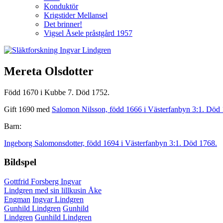
Konduktör
Krigstider Mellansel
Det brinner!
Vigsel Åsele pråstgård 1957
Mereta Olsdotter
Född 1670 i Kubbe 7. Död 1752.
Gift 1690 med
Salomon Nilsson, född 1666 i Västerfanbyn 3:1. Död
Barn:
Ingeborg Salomonsdotter, född 1694 i Västerfanbyn 3:1. Död 1768.
Bildspel
Gottfrid Forsberg
Ingvar
Lindgren med sin lillkusin Åke
Engman
Ingvar Lindgren
Gunhild Lindgren
Gunhild
Lindgren
Gunhild Lindgren