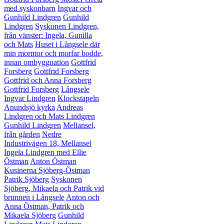
med syskonbarn
Ingvar och
Gunhild Lindgren
Gunhild
Lindgren
Syskonen Lindgren,
från vänster: Ingela, Gunilla
och Mats
Huset i Långsele där
min mormor och morfar bodde,
innan ombyggnation
Gottfrid
Forsberg
Gottfrid Forsberg
Gottfrid och Anna Forsberg
Gottfrid Forsberg
Långsele
Ingvar Lindgren
Klockstapeln
Anundsjö kyrka
Andreas
Lindgren och Mats Lindgren
Gunhild Lindgren
Mellansel,
från gården
Nedre
Industrivägen 18, Mellansel
Ingela Lindgren med Ellie
Östman
Anton Östman
Kusinerna Sjöberg-Östman
Patrik Sjöberg
Syskonen
Sjöberg, Mikaela och Patrik vid
brunnen i Långsele
Anton och
Anna Östman, Patrik och
Mikaela Sjöberg
Gunhild