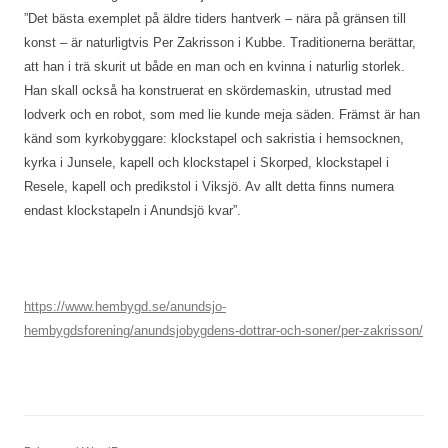
”Det bästa exemplet på äldre tiders hantverk – nära på gränsen till
konst – är naturligtvis Per Zakrisson i Kubbe. Traditionerna berättar,
att han i trä skurit ut både en man och en kvinna i naturlig storlek.
Han skall också ha konstruerat en skördemaskin, utrustad med
lodverk och en robot, som med lie kunde meja säden. Främst är han
känd som kyrkobyggare: klockstapel och sakristia i hemsocknen,
kyrka i Junsele, kapell och klockstapel i Skorped, klockstapel i
Resele, kapell och predikstol i Viksjö. Av allt detta finns numera
endast klockstapeln i Anundsjö kvar”.
https://www.hembygd.se/anundsjo-
hembygdsforening/anundsjobygdens-dottrar-och-soner/per-zakrisson/