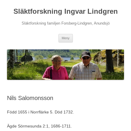
Hoppa
till
Släktforskning Ingvar Lindgren
innehåll
Släktforskning familjen Forsberg-Lindgren, Anundsjö
Meny
Nils Salomonsson
Född 1655 i Norrflärke 5. Död 1732.
Ägde Sörmesunda 2:1, 1686-1711.