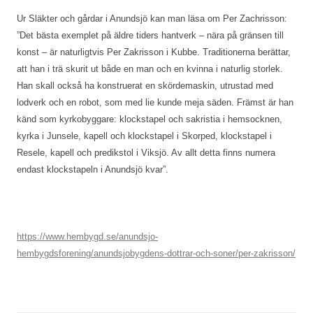
Ur Släkter och gårdar i Anundsjö kan man läsa om Per Zachrisson:
”Det bästa exemplet på äldre tiders hantverk – nära på gränsen till
konst – är naturligtvis Per Zakrisson i Kubbe. Traditionerna berättar,
att han i trä skurit ut både en man och en kvinna i naturlig storlek.
Han skall också ha konstruerat en skördemaskin, utrustad med
lodverk och en robot, som med lie kunde meja säden. Främst är han
känd som kyrkobyggare: klockstapel och sakristia i hemsocknen,
kyrka i Junsele, kapell och klockstapel i Skorped, klockstapel i
Resele, kapell och predikstol i Viksjö. Av allt detta finns numera
endast klockstapeln i Anundsjö kvar”.
https://www.hembygd.se/anundsjo-
hembygdsforening/anundsjobygdens-dottrar-och-soner/per-zakrisson/