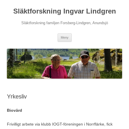
Hoppa
till
Släktforskning Ingvar Lindgren
innehåll
Släktforskning familjen Forsberg-Lindgren, Anundsjö
Meny
Yrkesliv
Biovärd
Frivilligt arbete via klubb IOGT-föreningen i Norrflärke, fick