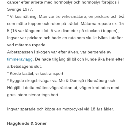
cancer efter arbete med hormoslyr och hormoslyr förbjöds i
Sverige 1977.
* Virkesmätning. Man var tre virkesmätare, en prickare och två
som mätte toppen och roten på trädet. Mätarna ropade ex. 15-
5 (15 var längden i fot, 5 var diameter på stocken i toppen),
Ingvar var prickare och hade en ruta som skulle fyllas i utefter
vad mätarna ropade.
Arbetspassen i skogen var efter älven, var beroende av
timmeravlägg
. De hade tillgång till bil och kunde åka hem efter
arbetsdagens slut.
* Körde lastbil, virkestransport
* Byggde skogsbilvägar via Mo & Domsjö i Bureåborg och
Högtjäl. I detta mättes vägsträckan ut, vägen krattades med
grus, stora stenar togs bort.
Ingvar sparade och köpte en motorcykel vid 18 års ålder.
Hägglunds & Söner