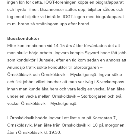
ingen lön för detta. IOGT-föreningen köpte en biografapparat
och hyrde filmer. Bioannonser sattes upp, biljetter såldes och
tog emot biljetter vid inträde. IOGT-logen med biografapparat
m.m. brann så småningom upp efter brand.
Busskonduktör
Efter konfirmationen vid 14-15 års ålder förväntades det att
man skulle börja arbeta. Ingvars kompis Sigvard hade fått jobb
som konduktör i Junsele, efter en tid kom sedan en annons att
Anundsjö trafik sökte konduktör till Storborgaren –
Örnsköldsvik och Örnsköldsvik – Myckelgensjö. Ingvar sökte
och fick jobbet vilket innebar att man var iväg i 3-veckorspass
innan man kunde åka hem och vara ledig en vecka. Man åkte
under en vecka mellan Örnsköldsvik – Storborgaren och två
veckor Örnsköldsvik – Myckelgensjö.
I Örnsköldsvik bodde Ingvar i ett litet rum på Korsgatan 7,
Örnsköldsvik. Man åkte från Örnsköldsvik kl. 10 på morgonen,
åter i Örnsköldsvik kl. 19.30.