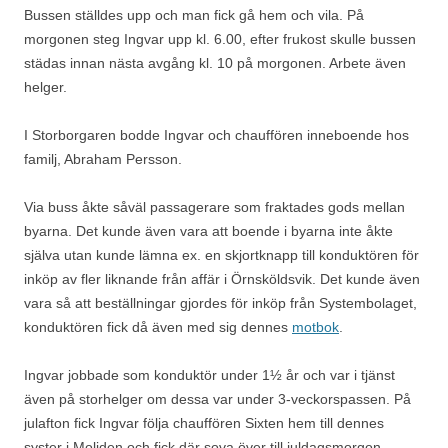
Bussen ställdes upp och man fick gå hem och vila. På
morgonen steg Ingvar upp kl. 6.00, efter frukost skulle bussen
städas innan nästa avgång kl. 10 på morgonen. Arbete även
helger.
I Storborgaren bodde Ingvar och chauffören inneboende hos
familj, Abraham Persson.
Via buss åkte såväl passagerare som fraktades gods mellan
byarna. Det kunde även vara att boende i byarna inte åkte
själva utan kunde lämna ex. en skjortknapp till konduktören för
inköp av fler liknande från affär i Örnsköldsvik. Det kunde även
vara så att beställningar gjordes för inköp från Systembolaget,
konduktören fick då även med sig dennes
motbok
.
Ingvar jobbade som konduktör under 1½ år och var i tjänst
även på storhelger om dessa var under 3-veckorspassen. På
julafton fick Ingvar följa chauffören Sixten hem till dennes
syster i Moliden och fick där sova över till juldagsmorgon.